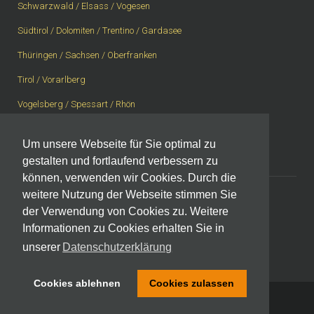
Schwarzwald / Elsass / Vogesen
Südtirol / Dolomiten / Trentino / Gardasee
Thüringen / Sachsen / Oberfranken
Tirol / Vorarlberg
Vogelsberg / Spessart / Rhön
Westerwald / Rheingau / Taunus
Um unsere Webseite für Sie optimal zu
Westschweiz, Wallis, Berner Oberland
gestalten und fortlaufend verbessern zu
können, verwenden wir Cookies. Durch die
weitere Nutzung der Webseite stimmen Sie
der Verwendung von Cookies zu. Weitere
Impressum
|
Datenschutzerklärung
Informationen zu Cookies erhalten Sie in
unserer
Datenschutzerklärung
Cookies ablehnen
Cookies zulassen