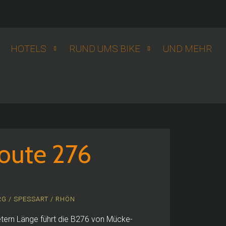
HOTELS
RUND UMS BIKE
UND MEHR
Route 276
G / SPESSART / RHÖN
tern Länge führt die B276 von Mücke-