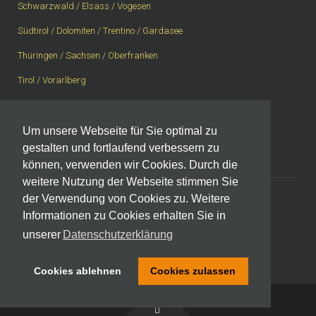
Schwarzwald / Elsass / Vogesen
Südtirol / Dolomiten / Trentino / Gardasee
Thüringen / Sachsen / Oberfranken
Tirol / Vorarlberg
Vogelsberg / Spessart / Rhön
Westerwald / Rheingau / Taunus
Um unsere Webseite für Sie optimal zu
gestalten und fortlaufend verbessern zu
Westschweiz, Wallis, Berner Oberland
können, verwenden wir Cookies. Durch die
weitere Nutzung der Webseite stimmen Sie
der Verwendung von Cookies zu. Weitere
Informationen zu Cookies erhalten Sie in
Impressum
|
Datenschutzerklärung
unserer
Datenschutzerklärung
Cookies ablehnen
Cookies zulassen