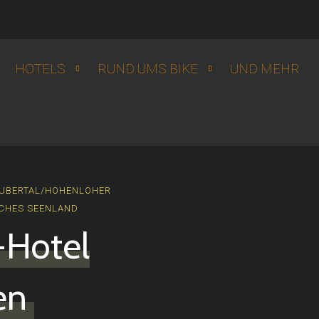
HOTELS
RUND UMS BIKE
UND MEHR
UBERTAL/HOHENLOHER
CHES SEENLAND
k-Hotel
en