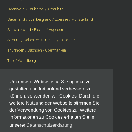
Odenwald / Taubertal / Altmühltal
Sauerland / Ederbergland / Edersee / Münsterland
Schwarzwald / Elsass / Vogesen
Südtirol / Dolomiten / Trentino / Gardasee
Thüringen / Sachsen / Oberfranken
Tirol / Vorarlberg
Vogelsberg / Spessart / Rhön
Westerwald / Rheingau / Taunus
Um unsere Webseite für Sie optimal zu
gestalten und fortlaufend verbessern zu
Westschweiz, Wallis, Berner Oberland
können, verwenden wir Cookies. Durch die
weitere Nutzung der Webseite stimmen Sie
der Verwendung von Cookies zu. Weitere
Informationen zu Cookies erhalten Sie in
Impressum
|
Datenschutzerklärung
unserer
Datenschutzerklärung