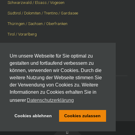
Schwarzwald / Elsass / Vogesen
Südtirol / Dolomiten / Trentino / Gardasee
Thüringen / Sachsen / Oberfranken
Tirol / Vorarlberg
Vogelsberg / Spessart / Rhön
Westerwald / Rheingau / Taunus
Um unsere Webseite für Sie optimal zu
gestalten und fortlaufend verbessern zu
Westschweiz, Wallis, Berner Oberland
können, verwenden wir Cookies. Durch die
weitere Nutzung der Webseite stimmen Sie
der Verwendung von Cookies zu. Weitere
Informationen zu Cookies erhalten Sie in
Impressum
|
Datenschutzerklärung
unserer
Datenschutzerklärung
Cookies ablehnen
Cookies zulassen