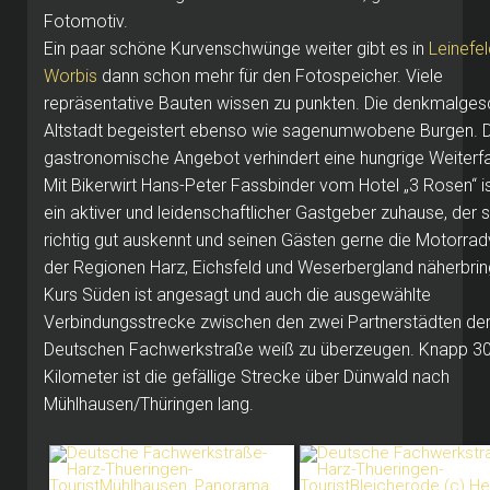
Fotomotiv.
Ein paar schöne Kurvenschwünge weiter gibt es in
Leinefel
Worbis
dann schon mehr für den Fotospeicher. Viele
repräsentative Bauten wissen zu punkten. Die denkmalges
Altstadt begeistert ebenso wie sagenumwobene Burgen. 
gastronomische Angebot verhindert eine hungrige Weiterfa
Mit Bikerwirt Hans-Peter Fassbinder vom Hotel „3 Rosen“ is
ein aktiver und leidenschaftlicher Gastgeber zuhause, der s
richtig gut auskennt und seinen Gästen gerne die Motorra
der Regionen Harz, Eichsfeld und Weserbergland näherbrin
Kurs Süden ist angesagt und auch die ausgewählte
Verbindungsstrecke zwischen den zwei Partnerstädten de
Deutschen Fachwerkstraße weiß zu überzeugen. Knapp 3
Kilometer ist die gefällige Strecke über Dünwald nach
Mühlhausen/Thüringen lang.