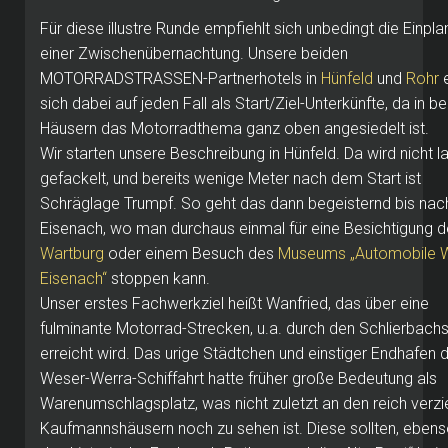
Für diese illustre Runde empfiehlt sich unbedingt die Einpl
einer Zwischenübernachtung. Unsere beiden
MOTORRADSTRASSEN-Partnerhotels in
Hünfeld
und
Rohr
e
sich dabei auf jeden Fall als Start/Ziel-Unterkünfte, da in b
Häusern das Motorradthema ganz oben angesiedelt ist.
Wir starten unsere Beschreibung in Hünfeld. Da wird nicht l
gefackelt, und bereits wenige Meter nach dem Start ist
Schräglage Trumpf. So geht das dann begeisternd bis nac
Eisenach, wo man durchaus einmal für eine Besichtigung d
Wartburg
oder einem Besuch des
Museums „Automobile W
Eisenach“
stoppen kann.
Unser erstes Fachwerkziel heißt Wanfried, das über eine
fulminante Motorrad-Strecken, u.a. durch den Schlierbach
erreicht wird. Das urige Städtchen und einstiger Endhafen 
Weser-Werra-Schiffahrt hatte früher große Bedeutung als
Warenumschlagsplatz, was nicht zuletzt an den reich verzi
Kaufmannshäusern noch zu sehen ist. Diese sollten, ebens