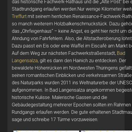
das historische Fachwerk-Rathaus und die „Alte Post“ bei
Stadtrundgang erlaufen werden.Nur wenige Kilometer weite
Treffurt
mit seinem herrlichen Renaissance-Fachwerk-Rath
so manch weiterem Holzbalkenschmuckstück. Dazu gehör
das „Ohrfeigenhaus“ – keine Angst, es geht hier nicht um d
Ahndung von Fahrfehlern. Also, die Altstadteroberung lohnt
Dazu passt ein Eis oder eine Waffel im Eiscafé am Markt b
Auf dem Weg zur nächsten Fachwerkstraßenstadt,
Bad
Langensalza
, gilt es dann den Hainich zu entdecken. Der
bewaldete Höhenrücken im Nordwesten Thüringens gefällt
seinen romantischen Einblicken und verkehrsarmen Straßen
des Naturparks wurden 2011 ins Weltnaturerbe der UNES
aufgenommen. In Bad Langensalza angekommen begeiste
historische Kulisse. Malerische Gassen und die
Gebäudegestaltung mehrerer Epochen sollten im Rahmen 
Rundgangs erlaufen werden. Die gute erhaltenen Stadtmau
sage und schreibe 17 Türme vorzuweisen.