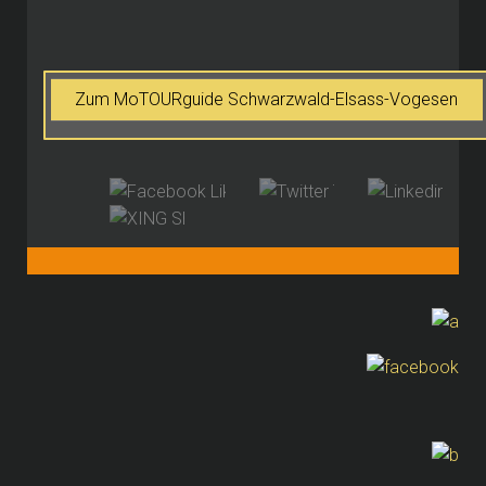
Zum MoTOURguide Schwarzwald-Elsass-Vogesen