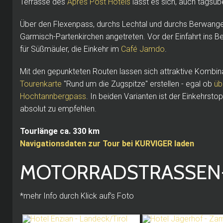
Terrasse des
Aprés Post Hotels
lässt es sich, auch tagsüb
Über den Flexenpass, durchs Lechtal und durchs Berwanger
Garmisch-Partenkirchen angetreten. Vor der Einfahrt ins B
für Süßmäuler, die Einkehr im
Café Jamdo
.
Mit den gepunkteten Routen lassen sich attraktive Kombin
Tourenkarte
"Rund um die Zugspitze" erstellen - egal ob
üb
Hochtannbergpass
. In beiden Varianten ist der Einkehrst
absolut zu empfehlen.
Tourlänge ca. 330 km
Navigationsdaten zur Tour bei KURVIGER laden
MOTORRADSTRASSEN-Ho
*mehr Info durch Klick auf’s Foto