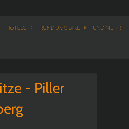
HOTELS
RUND UMS BIKE
UND MEHR
ze - Piller
berg