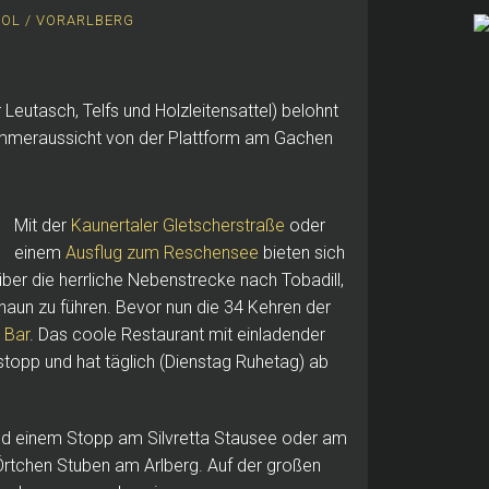
ROL / VORARLBERG
eutasch, Telfs und Holzleitensattel) belohnt
ammeraussicht von der Plattform am Gachen
Mit der
Kaunertaler Gletscherstraße
oder
einem
Ausflug zum Reschensee
bieten sich
über die herrliche Nebenstrecke nach Tobadill,
naun zu führen. Bevor nun die 34 Kehren der
 Bar
. Das coole Restaurant mit einladender
stopp und hat täglich (Dienstag Ruhetag) ab
nd einem Stopp am Silvretta Stausee oder am
Örtchen Stuben am Arlberg. Auf der großen