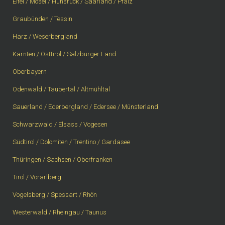
Eifel / Mosel / Hunsrück / Saarland / Pfalz
Graubünden / Tessin
Harz / Weserbergland
Kärnten / Osttirol / Salzburger Land
Oberbayern
Odenwald / Taubertal / Altmühltal
Sauerland / Ederbergland / Edersee / Münsterland
Schwarzwald / Elsass / Vogesen
Südtirol / Dolomiten / Trentino / Gardasee
Thüringen / Sachsen / Oberfranken
Tirol / Vorarlberg
Vogelsberg / Spessart / Rhön
Westerwald / Rheingau / Taunus