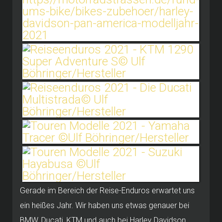
Gerade im Bereich der Reise-Enduros erwartet uns
ein heißes Jahr. Wir haben uns etwas genauer bei
BMW, Ducati, KTM und auch bei Harley Davidson