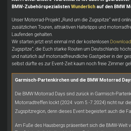
BMW-Zubehörspezialisten
Wunderlich
auf den BMW Mot
Unser Motorrad-Projekt „Rund um die Zugspitze“ wird onlin
zusätzlichen Touren, attraktiven Haltetipps und motorradf
Laufenden gehalten.
Wir starten jetzt erst einmal mit der kostenlosen
Download-
Zugspitze“, die Euch starke Routen um Deutschlands höchst
und natürlich auf motorradfreundliche Gastgeber in der g
selbst dürfte es zur Event-Zeit kaum noch freie Zimmer ge
Garmisch-Partenkirchen und die BMW Motorrad Day
Die BMW Motorrad Days sind zurück in Garmisch-Parten
Motorradtreffen lockt (2024: vom 5.-7.2024) nicht nur di
Zugspitzregion, denn dieses Event begeistert auch die F
Am Fuße des Hausbergs präsentiert sich die BMW-Welt von