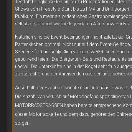
Testfahrtmöglichkeiten bis hin zu Präsentationen internati
Shows vom Freestyle Stunt bis zu FMX und Drift sorgen 
Publikum. Ein mehr als ordentliches Gastronomieangebot
selbstverständlich wie die legendären Aftershow Partys.
Natürlich sind die Event-Bedingungen, nicht zuletzt auf Gr
Partenkirchen optimal. Nicht nur auf dem Event-Gelände, 
Szenerie fast ausschließlich von den weiß-blauen Fans erfü
gebührend feiern. Die Biergärten, Bars und Restaurants si
überall. Die Unterkünfte sind in der Regel sehr früh ausgeb
zuletzt auf Grund der Anreisenden aus den unterschiedlich
Außerhalb der Eventzeit könnte man durchaus etwas meh
Die Anzahl von wirklich auf Motorradfans spezialisierten Ho
MOTORRADSTRASSEN haben bereits entsprechend Konta
dieser Motorradkarte und dem dazu gehörenden Onlinese
sorgen.