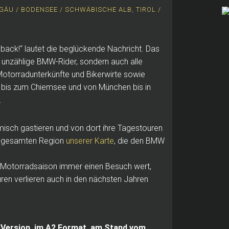
GÄU / BODENSEE / SCHWÄBISCHE ALB
,
TIROL /
 back!“ lautet die beglückende Nachricht. Das
ur unzählige BMW-Rider, sondern auch alle
otorradunterkünfte und Bikerwirte sowie
e bis zum Chiemsee und von München bis in
.
misch gastieren und von dort ihre Tagestouren
er gesamten Region
unserer Karte
, die den BMW
r Motorradsaison immer einen Besuch wert,
uren verlieren auch in den nächsten Jahren
 Version, im A2 Format, am Stand vom