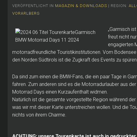
VERÖFFENTLICHT IN
MAGAZIN & DOWNLOADS
| REGION:
ALL
VORARLBERG
„Garmisch ist
freut nicht n
engagierten M
motorradfreundliche Touristikinstitutionen. Vom Bodense
den Norden Südtirols ist die Zugkraft des Events zu spüren
Da sind zum einen die BMW-Fans, die ein paar Tage in Gar
fahren. Zum anderen sind es die Motorradurlauber aus d
Motorrad Days einen Kurzaufenthalt widmen.
Natürlich ist die gesamte vorgestellte Region während de
was wir mit dieser Karte unterstreichen wollen. Und die To
nichts von ihrem Charme.
ACHTUNG: unsere Tourenkarte ist auch in gedruckter