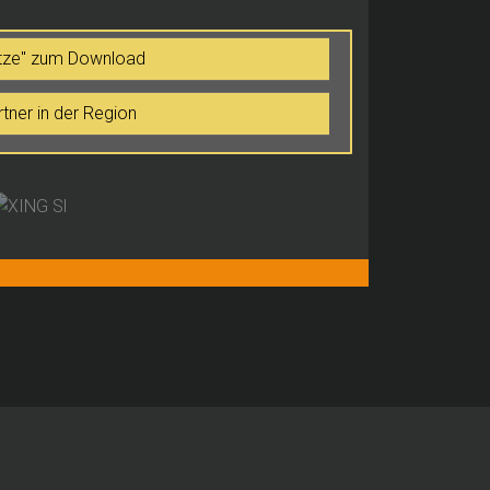
itze" zum Download
er in der Region