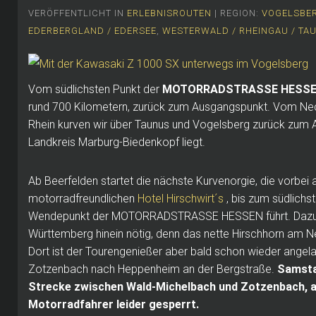
VERÖFFENTLICHT IN
ERLEBNISROUTEN
| REGION:
VOGELSBER
EDERBERGLAND / EDERSEE
,
WESTERWALD / RHEINGAU / TA
Vom südlichsten Punkt der
MOTORRADSTRASSE HESS
rund 700 Kilometern, zurück zum Ausgangspunkt.
Vom Nec
Rhein kurven wir über Taunus und Vogelsberg zurück zum 
Landkreis Marburg-Biedenkopf liegt.
Ab Beerfelden startet die nächste Kurvenorgie, die vorbe
motorradfreundlichen
Hotel Hirschwirt´s
, bis zum südlichs
Wendepunkt der MOTORRADSTRASSE HESSEN führt.
Dazu
Württemberg hinein nötig, denn das nette Hirschhorn am N
Dort ist der Tourengenießer aber bald schon wieder angel
Zotzenbach nach Heppenheim an der Bergstraße.
Samsta
Strecke zwischen Wald-Michelbach und Zotzenbach, a
Motorradfahrer leider gesperrt.