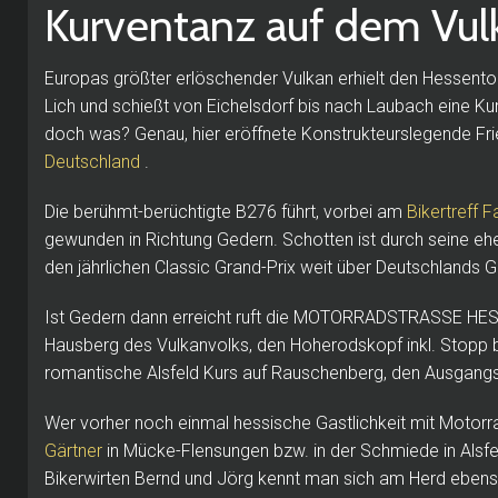
Kurventanz auf dem Vul
Europas größter erlöschender Vulkan erhielt den Hessentou
Lich und schießt von Eichelsdorf bis nach Laubach eine K
doch was?
Genau, hier eröffnete Konstrukteurslegende Fr
Deutschland
.
Die berühmt-berüchtigte B276 führt, vorbei am
Bikertreff F
gewunden in Richtung Gedern.
Schotten ist durch seine eh
den jährlichen Classic Grand-Prix weit über Deutschlands 
Ist Gedern dann erreicht ruft die MOTORRADSTRASSE HES
Hausberg des Vulkanvolks, den Hoherodskopf inkl.
Stopp 
romantische Alsfeld Kurs auf Rauschenberg, den Ausgang
Wer vorher noch einmal hessische Gastlichkeit mit Motorr
Gärtner
in Mücke-Flensungen bzw.
in der
Schmiede in Alsf
Bikerwirten Bernd und Jörg kennt man sich am Herd ebenso