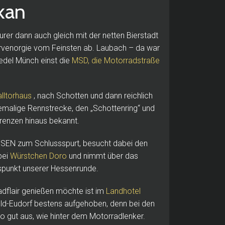
kan
rer dann auch gleich mit der netten Bierstadt
urvenorgie vom Feinsten ab.
Laubach – da war
iedel Münch einst die
MSD, die Motorradstraße
alltorhaus
, nach Schotten und dann reichlich
emalige Rennstrecke, den „Schottenring“ und
Grenzen hinaus bekannt.
SEN zum Schlussspurt, besucht dabei den
bei
Würstchen Doro
und nimmt über das
spunkt unserer Hessenrunde.
adflair genießen möchte ist im
Landhotel
eld-Eudorf
bestens aufgehoben, denn bei den
 gut aus, wie hinter dem Motorradlenker.