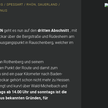
G / SPESSART / RHÖN
,
SAUERLAND /
UNUS
EN
geht es nun auf den
dritten Abschnitt
, mit
kar über die Bergstraße und Rüdesheim am
Ausgangspunkt in Rauschenberg, welcher im
i an Rothenberg und seinem
ten Punkt der Route und damit zum
 sind ein paar Kilometer nach Baden-
eckar gehört schon nicht mehr zu Hessen.
angt und kurvt über Wald-Michelbach und
gs ab 14.00 Uhr und sonntags ist die
us bekannten Gründen, für